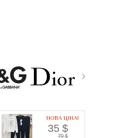
НОВА ЦІНА!
35
$
70
$