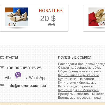
НОВА ЦІНА!
20
$
95
$
КОНТАКТЫ
ПОЛЕЗНЫЕ ССЫЛКИ
Распродажа брендовой одеж
+38 063 450 15 25
Скидки на брендовую обувь
Обувь брендовая в наличии
Купить шлепанцы женские
Viber
/
WhatsApp
Купить кожаные сапоги
Купить сумки брендовые
info@moreno.com.ua
Купить кеды с принтом
Купить кеды LV Monogram
Брендовый спортивный кост
Брендовые кроссовки, кеды