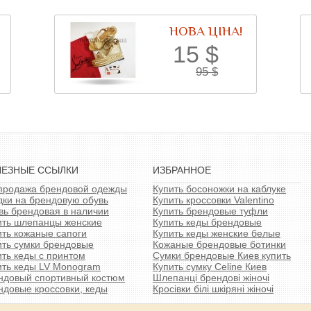
НОВА ЦІНА!
15
$
95
$
ЛЕЗНЫЕ ССЫЛКИ
ИЗБРАННОЕ
продажа брендовой одежды
Купить босоножки на каблуке
дки на брендовую обувь
Купить кроссовки Valentino
вь брендовая в наличии
Купить брендовые туфли
ить шлепанцы женские
Купить кеды брендовые
ить кожаные сапоги
Купить кеды женские белые
ить сумки брендовые
Кожаные брендовые ботинки
ить кеды с принтом
Сумки брендовые Киев купить
ить кеды LV Monogram
Купить сумку Celine Киев
ндовый спортивный костюм
Шлепанці брендові жіночі
ндовые кроссовки, кеды
Кросівки білі шкіряні жіночі