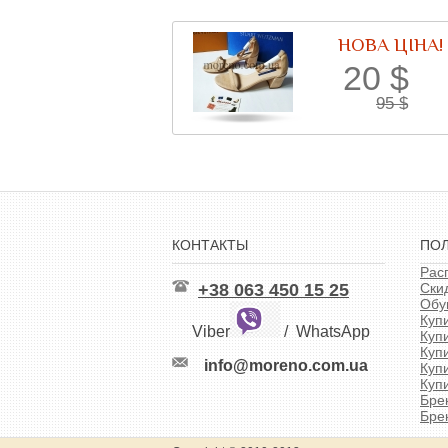
НОВА ЦІНА!
20
$
95
$
КОНТАКТЫ
ПО
Рас
+38 063 450 15 25
Ски
Обу
Куп
Viber
/
WhatsApp
Куп
Куп
info@moreno.com.ua
Куп
Куп
Бре
Бре