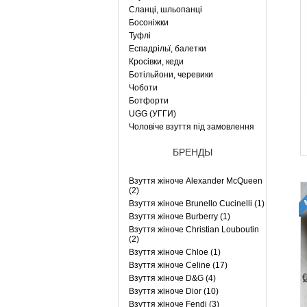
Сланці, шльопанці
Босоніжки
Туфлі
Еспадрільї, балетки
Кросівки, кеди
Ботільйони, черевики
Чоботи
Ботфорти
UGG (УГГИ)
Чоловіче взуття під замовлення
БРЕНДЫ
Взуття жіноче Alexander McQueen
(2)
Взуття жіноче Brunello Cucinelli (1)
Взуття жіноче Burberry (1)
Взуття жіноче Christian Louboutin
(2)
Взуття жіноче Chloe (1)
Взуття жіноче Celine (17)
Взуття жіноче D&G (4)
Взуття жіноче Dior (10)
Взуття жіноче Fendi (3)