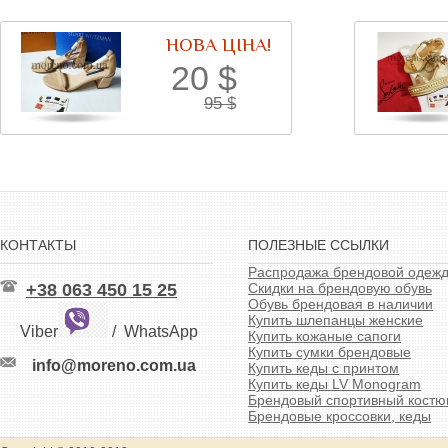
НОВА ЦІНА!
20
$
95
$
КОНТАКТЫ
ПОЛЕЗНЫЕ ССЫЛКИ
Распродажа брендовой одеж
+38 063 450 15 25
Скидки на брендовую обувь
Обувь брендовая в наличии
Купить шлепанцы женские
Viber
/
WhatsApp
Купить кожаные сапоги
Купить сумки брендовые
info@moreno.com.ua
Купить кеды с принтом
Купить кеды LV Monogram
Брендовый спортивный кост
Брендовые кроссовки, кеды