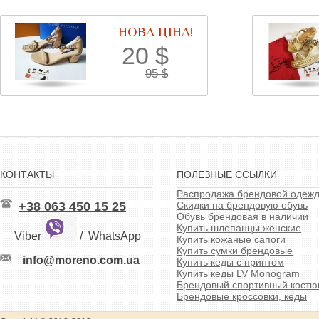
НОВА ЦІНА!
20
$
95
$
КОНТАКТЫ
ПОЛЕЗНЫЕ ССЫЛКИ
Распродажа брендовой одеж
+38 063 450 15 25
Скидки на брендовую обувь
Обувь брендовая в наличии
Купить шлепанцы женские
Viber
/
WhatsApp
Купить кожаные сапоги
Купить сумки брендовые
info@moreno.com.ua
Купить кеды с принтом
Купить кеды LV Monogram
Брендовый спортивный кост
Брендовые кроссовки, кеды