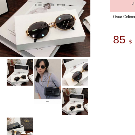
И
Очки Celine
85
$