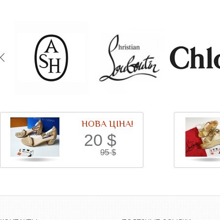
НОВА ЦІНА!
20
$
95
$